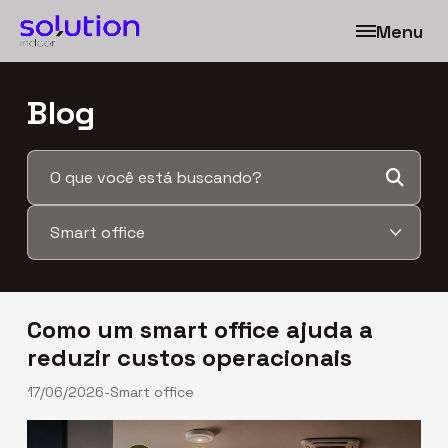
Menu
Blog
Salas fixas
End. comercial e fiscal
Coworking
Salas de reunião
Como um smart office ajuda a
Blog
reduzir custos operacionais
17/06/2026
-
Smart office
Contato