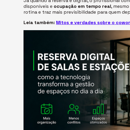
Já quando a reserva é digital, o profissional co
disponíveis e
ocupação em tempo real
, mesmo 
rotina e traz mais previsibilidade para quem d
Leia também:
Mitos e verdades sobre o cowo