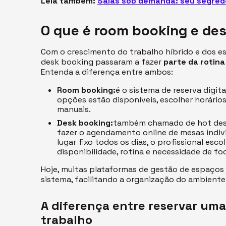
Leia também:
Salas sob demanda: seu segred
O que é
room booking
e
des
Com o crescimento do trabalho híbrido e dos 
desk booking
passaram a fazer
parte da rotina
Entenda a diferença entre ambos:
Room booking
:
é o sistema de reserva digital
opções estão disponíveis, escolher horário
manuais.
Desk booking
:
também chamado de
hot de
fazer o agendamento online de mesas indiv
lugar fixo todos os dias, o profissional esc
disponibilidade, rotina e necessidade de fo
Hoje, muitas plataformas de gestão de espaços
sistema, facilitando a organização do ambient
A diferença entre reservar uma
trabalho