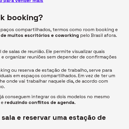
o para vender mais
k booking?
espaços compartilhados, termos como
room booking
e
 de muitos escritórios e
coworking
pelo Brasil afora.
 de salas de reunião. Ele permite visualizar quais
s e organizar reuniões sem depender de confirmações
sking
ou reserva de estação de trabalho, serve para
iduais em espaços compartilhados. Em vez de ter um
olhe onde vai trabalhar naquele dia, de acordo com
co.
 já conseguem integrar os dois modelos no mesmo
e e
reduzindo conflitos de agenda
.
 sala e reservar uma estação de