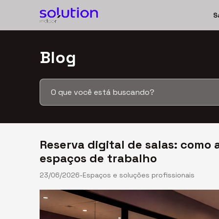
S
Blog
Salas fixas
End. comercial e fiscal
Coworking
Salas de reunião
Reserva digital de salas: como 
espaços de trabalho
Blog
23/06/2026
-
Espaços e soluções profissionais
Contato