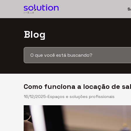
S
Blog
Salas fixas
End. comercial e fiscal
Coworking
Salas de reunião
Como funciona a locação de sa
16/12/2025
-
Espaços e soluções profissionais
Blog
Contato