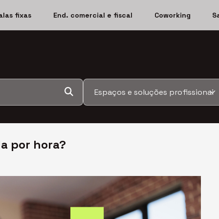
alas fixas
End. comercial e fiscal
Coworking
S
la por hora?